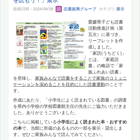
投稿日時 : 2024/09/28
読書振興グループ
カテゴリ:
展示
愛媛県子ども読書
活動推進計画（第
五次）に基づき、
リーフレットを作
成しました。
「家読(うちどく)」
とは、「家庭読
書」の略語で「家
族ふれあい読書」
を意味し、
家族みんなで読書をすることで家族のコミュニ
ケーションを深めることを目的にした読書運動
のことで
す。
作成にあたり、「小学生によく読まれている図書」の調査
を県内小学校の学校図書館主任の先生にご協力いただきま
した。ありがとうございました。
こちらに掲載している
小学生によく読まれた本・おすすめ
の本
で、当館に所蔵のあるものの一部を展示・貸出しま
す。ぜひご家族みんなで読んでみてください。