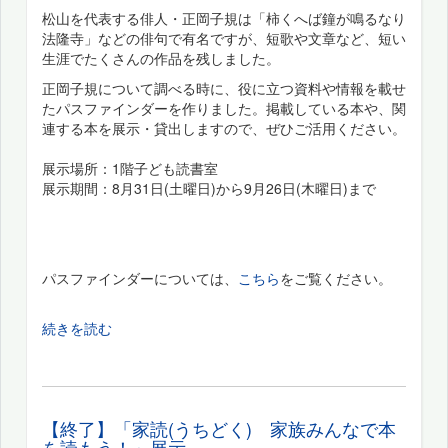
松山を代表する俳人・正岡子規は「柿くへば鐘が鳴るなり
法隆寺」などの俳句で有名ですが、短歌や文章など、短い
生涯でたくさんの作品を残しました。
正岡子規について調べる時に、役に立つ資料や情報を載せ
たパスファインダーを作りました。掲載している本や、関
連する本を展示・貸出しますので、ぜひご活用ください。
展示場所：1階子ども読書室
展示期間：8月31日(土曜日)から9月26日(木曜日)まで
パスファインダーについては、
こちら
をご覧ください。
続きを読む
【終了】「家読(うちどく) 家族みんなで本
を読もう！」展示