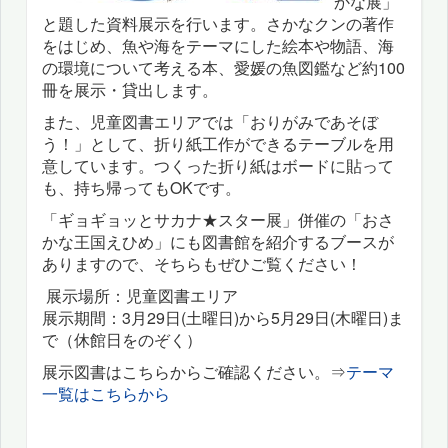
かな展」
と題した資料展示を行います。さかなクンの著作
をはじめ、魚や海をテーマにした絵本や物語、海
の環境について考える本、愛媛の魚図鑑など約100
冊を展示・貸出します。
また、児童図書エリアでは「おりがみであそぼ
う！」として、折り紙工作ができるテーブルを用
意しています。つくった折り紙はボードに貼って
も、持ち帰ってもOKです。
「ギョギョッとサカナ★スター展」併催の「おさ
かな王国えひめ」にも図書館を紹介するブースが
ありますので、そちらもぜひご覧ください！
展示場所：児童図書エリア
展示期間：3月29日(土曜日)から5月29日(木曜日)ま
で（休館日をのぞく）
展示図書は
こちらからご確認ください。⇒
テーマ
一覧はこちらから