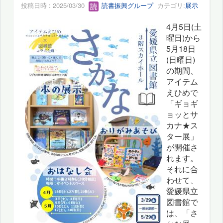
投稿日時 : 2025/03/30
読書振興グループ
カテゴリ:
展示
4月5日(土
曜日)から
5月18日
(日曜日)
の期間、
アイテム
えひめで
「ギョギ
ョッとサ
カナ★ス
ター展」
が開催さ
れます。
それに合
わせて、
愛媛県立
図書館で
は、「さ