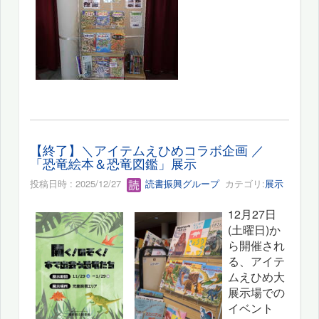
【終了】＼アイテムえひめコラボ企画 ／
「恐竜絵本＆恐竜図鑑」展示
投稿日時 : 2025/12/27
読書振興グループ
カテゴリ:
展示
12月27日
(土曜日)か
ら開催され
る、アイテ
ムえひめ大
展示場での
イベント