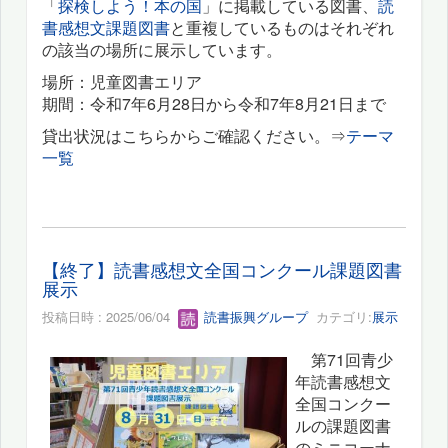
「
探検しよう！本の国
」に掲載している図書、
読
書感想文課題図書
と重複しているものはそれぞれ
の該当の場所に展示しています。
場所：児童図書エリア
期間：令和7年6月28日から令和7年8月21日まで
貸出状況はこちらからご確認ください。⇒
テーマ
一覧
【終了】読書感想文全国コンクール課題図書
展示
投稿日時 : 2025/06/04
読書振興グループ
カテゴリ:
展示
第71回青少
年読書感想文
全国コンクー
ルの課題図書
のミニコーナ