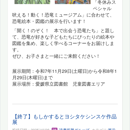
「冬休みス
ペシャル
吠える！動く！恐竜ミュージアム」に合わせて、
恐竜絵本・図鑑の展示を行います！
「開く！のぞく！ 本で出会う恐竜たち」と題し
て、恐竜が好きな子どもたちにぴったりの絵本や
図鑑を集め、楽しく学べるコーナーをお届けしま
す。
ぜひ、お子さまと一緒にご来館ください！
展示期間：令和7年11月29日(土曜日)から令和8年1
月29日(木曜日)まで
展示場所：愛媛県立図書館 児童図書エリア
【終了】もしかするとヨシタケシンスケ作品
展
投稿日時 : 2025/10/08
読書振興グループ
カテゴリ:
展示