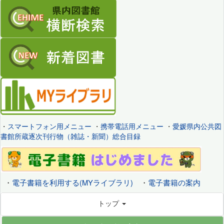
・
スマートフォン用メニュー
・
携帯電話用メニュー
・
愛媛県内公共図
書館所蔵逐次刊行物（雑誌・新聞）総合目録
・
電子書籍を利用する(MYライブラリ)
・
電子書籍の案内
トップ