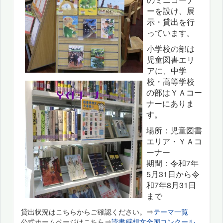
ーを設け、展
示・貸出を行
っています。
小学校の部は
児童図書エリ
アに、中学
校・高等学校
の部はＹＡコー
ナーにありま
す。
場所：児童図書
エリア・ＹＡコ
ーナー
期間：令和7年
5月31日から令
和7年8月31日
まで
貸出状況はこちらからご確認ください。⇒
テーマ一覧
公式ホームページはこちら⇒
読書感想文全国コンクール