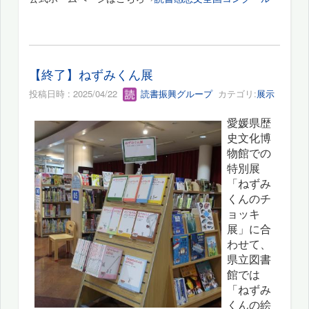
【終了】ねずみくん展
投稿日時 : 2025/04/22
読書振興グループ
カテゴリ:
展示
愛媛県歴
史文化博
物館での
特別展
「ねずみ
くんのチ
ョッキ
展」に合
わせて、
県立図書
館では
「ねずみ
くんの絵