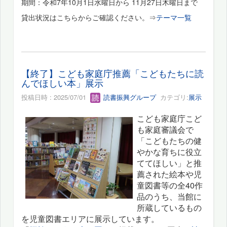
期間：令和7年10月1日水曜日から 11月27日木曜日まで
貸出状況はこちらからご確認ください。⇒
テーマ一覧
【終了】こども家庭庁推薦「こどもたちに読
んでほしい本」展示
投稿日時 : 2025/07/01
読書振興グループ
カテゴリ:
展示
こども家庭庁こど
も家庭審議会で
「こどもたちの健
やかな育ちに役立
ててほしい」と推
薦された絵本や児
童図書等の全40作
品のうち、当館に
所蔵しているもの
を児童図書エリアに展示しています。