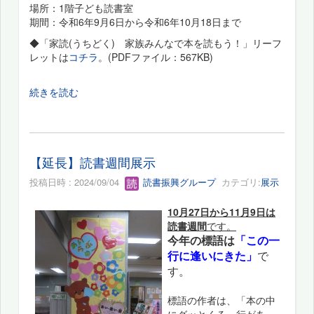
場所：1階子ども読書室
期間：令和6年9月6日から令和6年10月18日まで
◆「家読(うちどく) 家族みんなで本を読もう！」リーフ
レットは
コチラ
。(PDFファイル：567KB)
続きを読む
【延長】読書週間展示
投稿日時 : 2024/09/04
読書振興グループ
カテゴリ:
展示
10月27日から11月9日は
読書週間
です。
今年の標語は
「この
一
行に逢いにきた」
で
す。
標語の作者は、「本の中
にグッとくる一行があっ