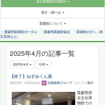
仮設図書館利用案内
探す・調べる
図書館について
・
愛媛県図書館ポータル
・
愛媛県図書館協会
・
図書館の方へ（相
互貸借など）
2025年4月の記事一覧
2025年4月
10件
【終了】ねずみくん展
投稿日時 : 2025/04/22
読書振興グループ
カテゴリ:
展示
愛媛県歴
史文化博
物館での