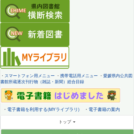
・
スマートフォン用メニュー
・
携帯電話用メニュー
・
愛媛県内公共図
書館所蔵逐次刊行物（雑誌・新聞）総合目録
・
電子書籍を利用する(MYライブラリ)
・
電子書籍の案内
トップ