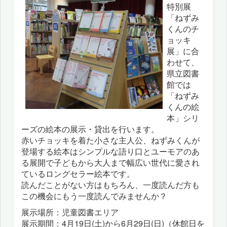
特別展
「ねずみ
くんのチ
ョッキ
展」に合
わせて、
県立図書
館では
「ねずみ
くんの絵
本」シリ
ーズの絵本の展示・貸出を行います。
赤いチョッキを着た小さな主人公、ねずみくんが
登場する絵本はシンプルな語り口とユーモアのあ
る展開で子どもから大人まで幅広い世代に愛され
ているロングセラー絵本です。
読んだことがない方はもちろん、一度読んだ方も
この機会にもう一度読んでみませんか？
展示場所：児童図書エリア
展示期間：4月19日(土)から6月29日(日)（休館日を