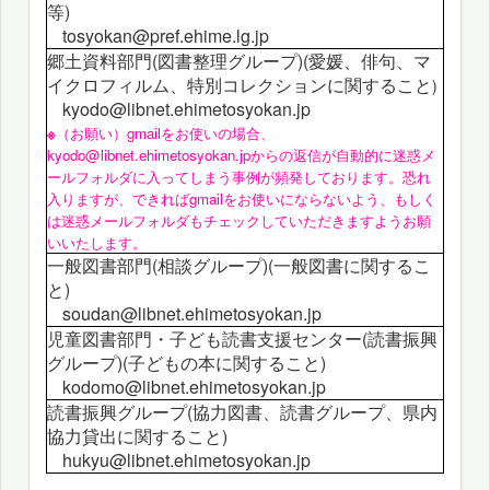
等)
tosyokan@pref.ehime.lg.jp
郷土資料部門(図書整理グループ)(愛媛、俳句、マ
イクロフィルム、特別コレクションに関すること
)
kyodo@libnet.ehimetosyokan.jp
※
（お願い）gmailをお使いの場合、
kyodo@libnet.ehimetosyokan.jp
からの返信が自動的に迷惑メ
ールフォルダに入ってしまう事例が頻発しております。恐れ
入りますが、できればgmailをお使いにならないよう、もしく
は迷惑メールフォルダもチェックしていただきますようお願
いいたします。
一般図書部門(相談グループ)(一般図書に関するこ
と)
soudan@libnet.ehimetosyokan.jp
児童図書部門・子ども読書支援センター(読書振興
グループ)(子どもの本に関すること)
kodomo@libnet.ehimetosyokan.jp
読書振興グループ(
協力図書、読書グループ、県内
協力貸出に関すること)
hukyu@libnet.ehimetosyokan.jp