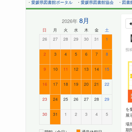
・
愛媛県図書館ポータル
・
愛媛県図書館協会
・
図書
8月
2026年
日
月
火
水
木
金
土
26
27
28
29
30
31
1
投稿
2
3
4
5
6
7
8
9
10
11
12
13
14
15
16
17
18
19
20
21
22
23
24
25
26
27
28
29
を
30
31
1
2
3
4
5
展
場
期
開館（全日）
通常休館日