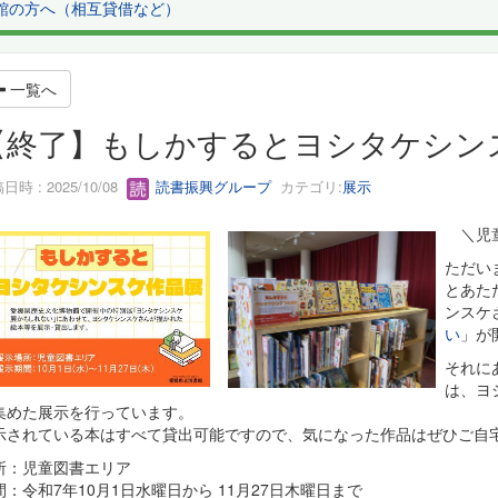
館の方へ（相互貸借など）
一覧へ
【終了】もしかするとヨシタケシン
日時 : 2025/10/08
読書振興グループ
カテゴリ:
展示
＼児
ただい
とあた
ンスケ
い
」が
それに
は、ヨ
集めた展示を行っています。
示されている本はすべて貸出可能ですので、気になった作品はぜひご自
所：児童図書エリア
間：令和7年10月1日水曜日から 11月27日木曜日まで