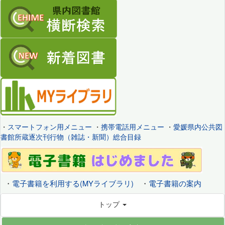
・
スマートフォン用メニュー
・
携帯電話用メニュー
・
愛媛県内公共図
書館所蔵逐次刊行物（雑誌・新聞）総合目録
・
電子書籍を利用する(MYライブラリ)
・
電子書籍の案内
トップ