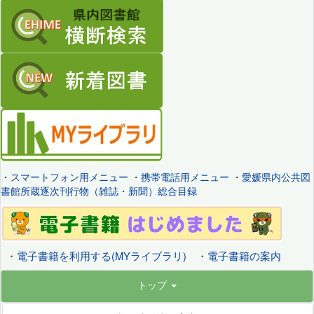
・
スマートフォン用メニュー
・
携帯電話用メニュー
・
愛媛県内公共図
書館所蔵逐次刊行物（雑誌・新聞）総合目録
・
電子書籍を利用する(MYライブラリ)
・
電子書籍の案内
トップ