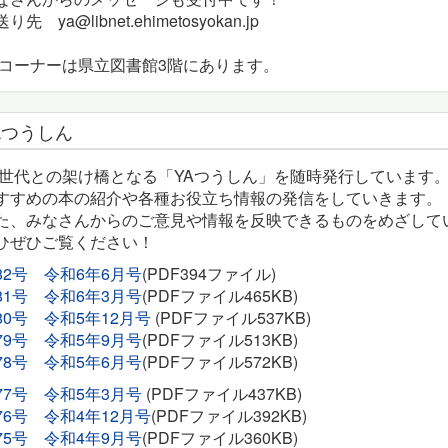
送り先
ya@libnet.ehimetosyokan.jp
Aコーナーは県立図書館3階にあります。
Aつうしん
A世代との架け橋となる「YAつうしん」を随時発行しています
すすめの本の紹介や各種お役立ち情報の発信をしていきます。
た、みなさんからのご意見や情報を反映できるものをめざして
ひぜひご覧ください！
82号 令和6年6月号
(PDF394ファイル)
81号 令和6年3月号
(PDFファイル465KB)
80号 令和5年12月号
(PDFファイル537KB)
79号 令和5年9月号
(PDFファイル513KB)
78号 令和5年6月号
(PDFファイル572KB)
77号 令和5年3月号
(PDFファイル437KB)
76号 令和4年12月号
(PDFファイル392KB)
75号 令和4年9月号
(PDFファイル360KB)