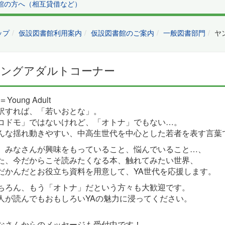
館の方へ（相互貸借など）
ップ
仮設図書館利用案内
仮設図書館のご案内
一般図書部門
ヤ
ヤングアダルトコーナー
＝Young Adult
訳すれば、「若いおとな」。
コドモ」ではないけれど、「オトナ」でもない…。
んな揺れ動きやすい、中高生世代を中心とした若者を表す言葉
、みなさんが興味をもっていること、悩んでいること…、
た、今だからこそ読みたくなる本、触れてみたい世界、
だかんだとお役立ち資料を用意して、YA世代を応援します。
ちろん、もう「オトナ」だという方々も大歓迎です。
人が読んでもおもしろいYAの魅力に浸ってください。
なさんからのメッセージも受付中です！