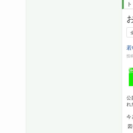
ト
お
若
投稿
公
れ
今
図