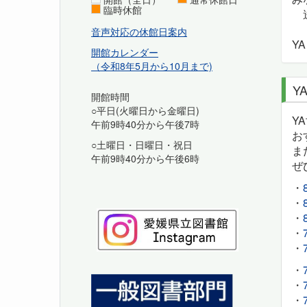
臨時休館
音声対応の休館日案内
Y
開館カレンダー
（令和8年5月から10月まで)
Y
開館時間
○平日(火曜日から金曜日)
Y
午前9時40分から午後7時
お
○土曜日・日曜日・祝日
ま
午前9時40分から午後6時
ぜ
・
・
・
・
・
・
・
・