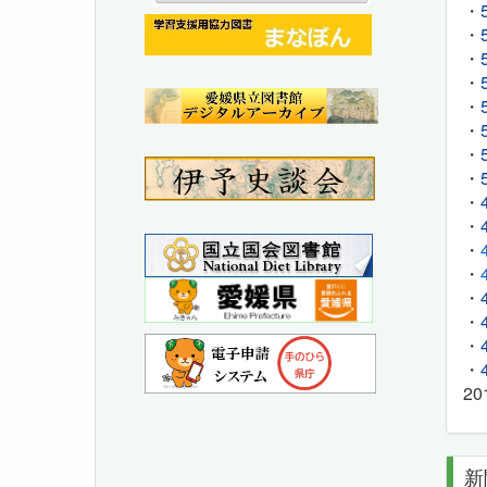
・
・
・
・
・
・
・
・
・
・
・
・
・
・
・
・
2
新