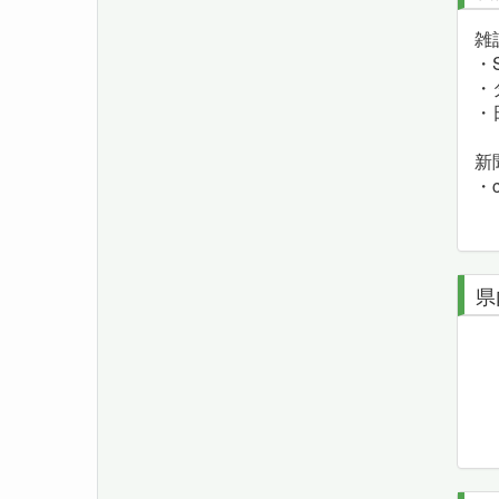
・S
・
・
新
・c
県