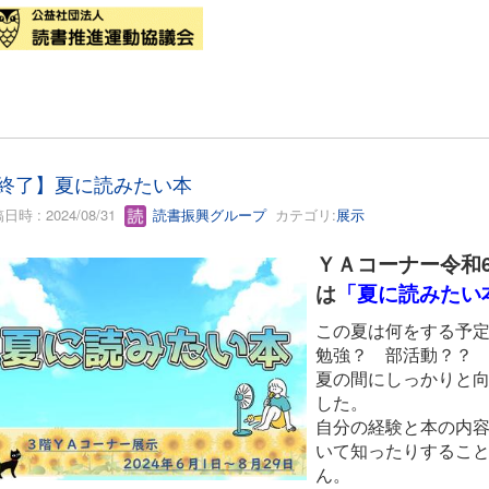
終了】夏に読みたい本
日時 : 2024/08/31
読書振興グループ
カテゴリ:
展示
ＹＡコーナー令和6
は
「夏に読みたい
この夏は何をする予
勉強？ 部活動？？
夏の間にしっかりと
した。
自分の経験と本の内
いて知ったりするこ
ん。