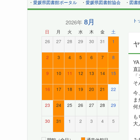
・
愛媛県図書館ポータル
・
愛媛県図書館協会
・
図書
8月
ト
2026年
日
月
火
水
木
金
土
26
27
28
29
30
31
1
2
3
4
5
6
7
8
YA
直
9
10
11
12
13
14
15
「
そ
16
17
18
19
20
21
22
今
ま
23
24
25
26
27
28
29
何
も
30
31
1
2
3
4
5
大
み
開館（全日）
通常休館日