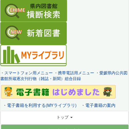
・
スマートフォン用メニュー
・
携帯電話用メニュー
・
愛媛県内公共図
書館所蔵逐次刊行物（雑誌・新聞）総合目録
・
電子書籍を利用する(MYライブラリ)
・
電子書籍の案内
トップ