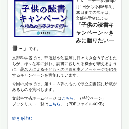
ＹＡコーナー令和6年3
月1日から令和6年5月
30日までの展示は、
文部科学省による
「子供の読書キ
ャンペーン～き
みに贈りたい一
冊～」
です。
文部科学省では、部活動や勉強等に日々向き合う子どもた
ちが、様々な本に触れ、読書に親しめる機会が増えるよう
に、
著名人による子どもへのお薦め本とメッセージを紹介
するキャンペーン
を実施しています。
今回の展示では、第１～３弾のもので県立図書館に所蔵が
あるものを貸出します。
文部科学省ホームページ は
こちら
。（特設ページ）
ブックリスト一覧は
こちら
。（PDFファイル46KB）
続きを読む