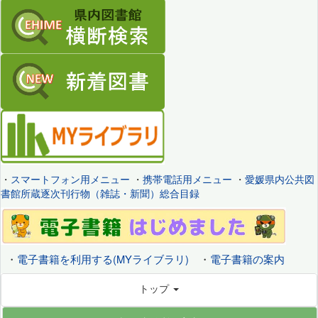
・
スマートフォン用メニュー
・
携帯電話用メニュー
・
愛媛県内公共図
書館所蔵逐次刊行物（雑誌・新聞）総合目録
・
電子書籍を利用する(MYライブラリ)
・
電子書籍の案内
トップ