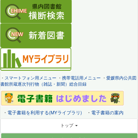
・
スマートフォン用メニュー
・
携帯電話用メニュー
・
愛媛県内公共図
書館所蔵逐次刊行物（雑誌・新聞）総合目録
・
電子書籍を利用する(MYライブラリ)
・
電子書籍の案内
トップ