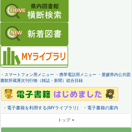
・
スマートフォン用メニュー
・
携帯電話用メニュー
・
愛媛県内公共図
書館所蔵逐次刊行物（雑誌・新聞）総合目録
・
電子書籍を利用する(MYライブラリ)
・
電子書籍の案内
トップ