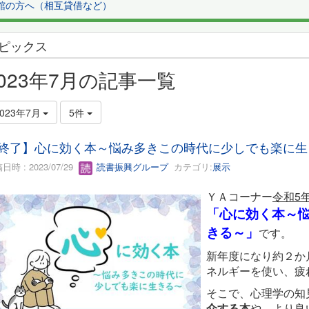
館の方へ（相互貸借など）
ピックス
2023年7月の記事一覧
2023年7月
5件
終了】心に効く本～悩み多きこの時代に少しでも楽に生
日時 : 2023/07/29
読書振興グループ
カテゴリ:
展示
ＹＡコーナー
令和5
「心に効く本～
きる～」
です。
新年度になり約２か
ネルギーを使い、疲
そこで、心理学の知
介する本
や、より良