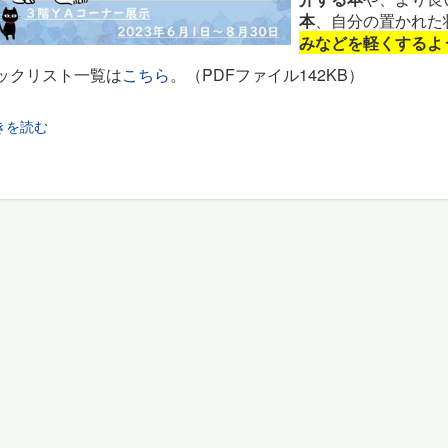
本
、自分の置かれた
みなどを軽くするよ
ックリスト一覧は
こちら
。（PDFファイル142KB）
きを読む