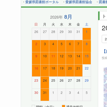
・
愛媛県図書館ポータル
・
愛媛県図書館協会
・
図書
8月
ト
2026年
日
月
火
水
木
金
土
26
27
28
29
30
31
1
2
3
4
5
6
7
8
【
9
10
11
12
13
14
15
投稿
16
17
18
19
20
21
22
23
24
25
26
27
28
29
30
31
1
2
3
4
5
開館（全日）
通常休館日