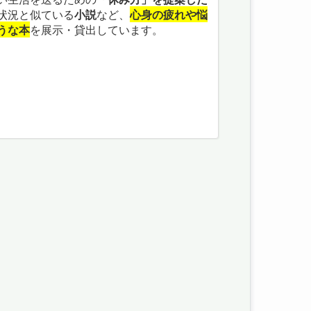
状況と似ている
小説
など、
心身の疲れや悩
うな本
を展示・貸出しています。