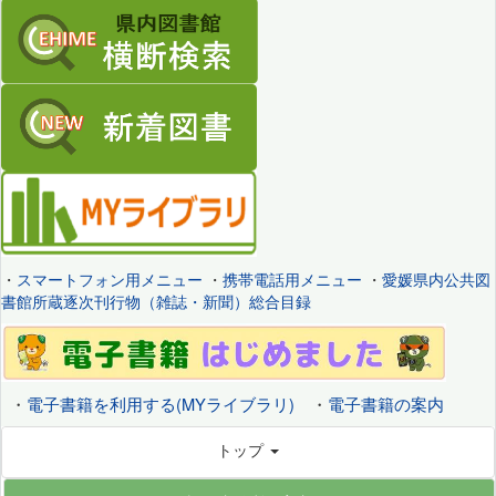
・
スマートフォン用メニュー
・
携帯電話用メニュー
・
愛媛県内公共図
書館所蔵逐次刊行物（雑誌・新聞）総合目録
・
電子書籍を利用する(MYライブラリ)
・
電子書籍の案内
トップ