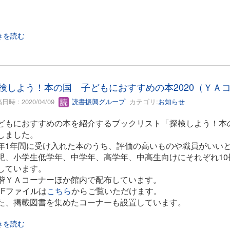
きを読む
検しよう！本の国 子どもにおすすめの本2020（ＹＡ
日時 : 2020/04/09
読書振興グループ
カテゴリ:
お知らせ
どもにおすすめの本を紹介するブックリスト「探検しよう！本の
しました。
年1年間に受け入れた本のうち、評価の高いものや職員がいいと
児、小学生低学年、中学年、高学年、中高生向けにそれぞれ1
しています。
階ＹＡコーナーほか館内で配布しています。
DFファイルは
こちら
からご覧いただけます。
た、掲載図書を集めたコーナーも設置しています。
きを読む