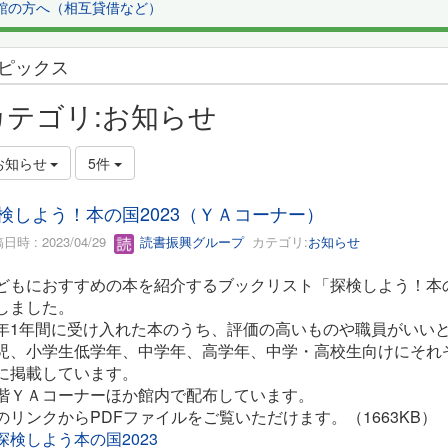
館の方へ（相互貸借など）
ピックス
カテゴリ:お知らせ
お知らせ
5件
検しよう！本の国2023（ＹＡコーナー）
日時 : 2023/04/29
読書振興グループ
カテゴリ:
お知らせ
どもにおすすめの本を紹介するブックリスト「探検しよう！本の
しました。
年1年間に受け入れた本のうち、評価の高いものや職員がいいと
児、小学生低学年、中学年、高学年、中学・高校生向けにそれ
に掲載しています。
階ＹＡコーナーほか館内で配布しています。
のリンクからPDFファイルをご覧いただけます。（1663KB）
探検しよう本の国2023