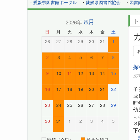
・
愛媛県図書館ポータル
・
愛媛県図書館協会
・
図書
8月
ト
2026年
日
月
火
水
木
金
土
26
27
28
29
30
31
1
2
3
4
5
6
7
8
探
9
10
11
12
13
14
15
投稿
子
16
17
18
19
20
21
22
成
昨
23
24
25
26
27
28
29
幼
も
30
31
1
2
3
4
5
３
下
開館（全日）
通常休館日