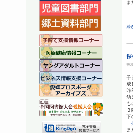
ま
続
探
投稿
子
成
昨
幼
も
３
下
ま