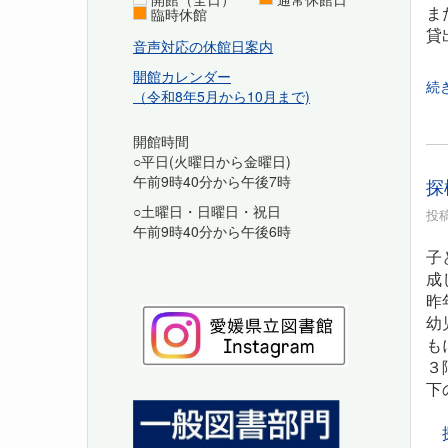
ま
臨時休館
貸
音声対応の休館日案内
開館カレンダー
続
（令和8年5月から10月まで)
開館時間
○平日(火曜日から金曜日)
午前9時40分から午後7時
探
○土曜日・日曜日・祝日
投稿
午前9時40分から午後6時
子
成
昨
幼
も
３
下