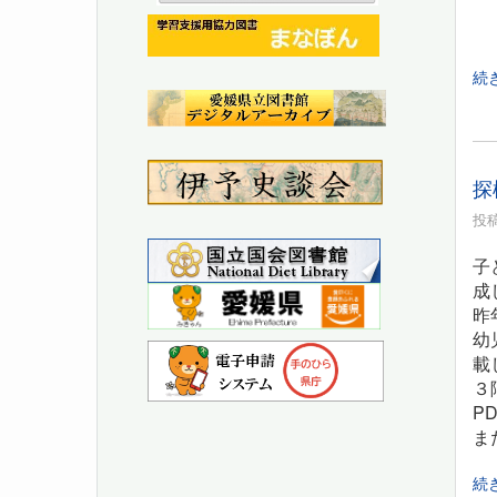
続
探
投稿
子
成
昨
幼
載
３
P
ま
続