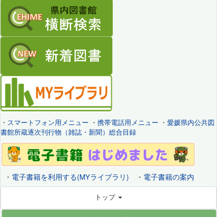
・
スマートフォン用メニュー
・
携帯電話用メニュー
・
愛媛県内公共図
書館所蔵逐次刊行物（雑誌・新聞）総合目録
・
電子書籍を利用する(MYライブラリ)
・
電子書籍の案内
トップ