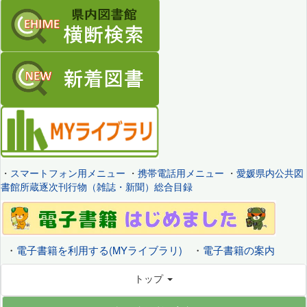
・
スマートフォン用メニュー
・
携帯電話用メニュー
・
愛媛県内公共図
書館所蔵逐次刊行物（雑誌・新聞）総合目録
・
電子書籍を利用する(MYライブラリ)
・
電子書籍の案内
トップ