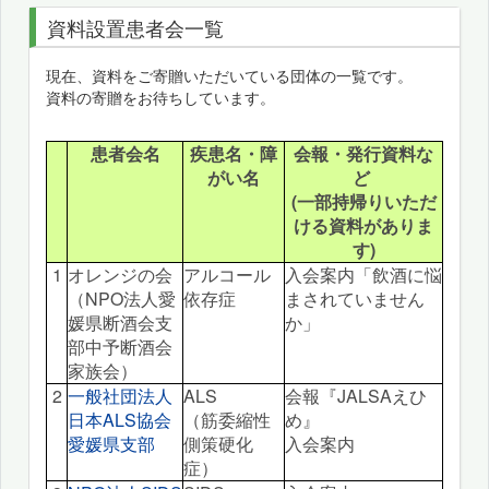
資料設置患者会一覧
現在、資料をご寄贈いただいている団体の一覧です。
資料の寄贈をお待ちしています。
患者会名
疾患名・障
会報・発行資料な
がい名
ど
(一部持帰りいただ
ける資料がありま
す)
1
オレンジの会
アルコール
入会案内「飲酒に悩
（NPO法人愛
依存症
まされていません
媛県断酒会支
か」
部中予断酒会
家族会）
2
一般社団法人
ALS
会報『JALSAえひ
日本ALS協会
（筋委縮性
め』
愛媛県支部
側策硬化
入会案内
症）