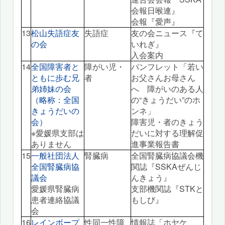
会報日喉連』
会報『愛声』
13
松山失語症友
失語症
友の会ニュース『て
の会
いれぎ』
入会案内
14
全国障害者と
障がい児・
パンフレット「若い
ともに歩む兄
者
お父さんお母さん
弟姉妹の会
へ 障がいのある人
（略称：全国
の“きょうだい”のホ
きょうだいの
ンネ」
会）
障害児・者のきょう
※愛媛県支部は
だいに対する理解促
ありません
進事業報告書
15
一般社団法人
腎臓病
全国腎臓病協議会機
全国腎臓病協
関誌『SSKAぜんじ
議会
んきょう』
愛媛県腎臓病
支部機関誌『STKと
患者連絡協議
もしび』
会
16
レインボープ
性同一性障
情報誌「ホヤケ