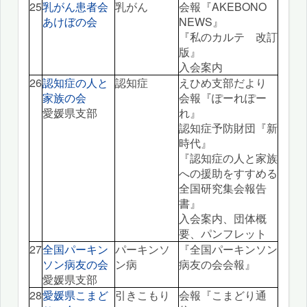
25
乳がん患者会
乳がん
会報『AKEBONO
あけぼの会
NEWS』
『私のカルテ 改訂
版』
入会案内
26
認知症の人と
認知症
えひめ支部だより
家族の会
会報『ぽーれぽー
愛媛県支部
れ』
認知症予防財団『新
時代』
『認知症の人と家族
への援助をすすめる
全国研究集会報告
書』
入会案内、団体概
要、パンフレット
27
全国パーキン
パーキンソ
『全国パーキンソン
ソン病友の会
ン病
病友の会会報』
愛媛県支部
28
愛媛県こまど
引きこもり
会報『こまどり通