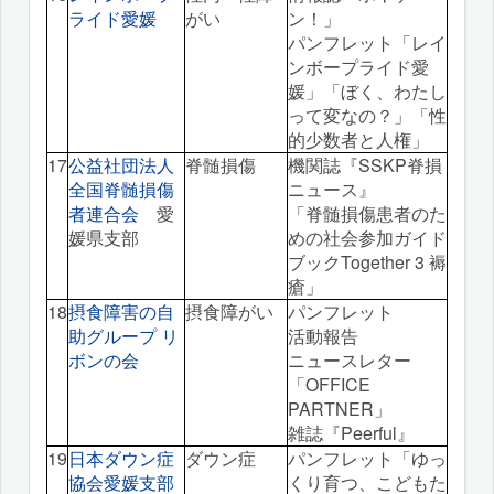
ライド愛媛
がい
ン！」
パンフレット「レイ
ンボープライド愛
媛」「ぼく、わたし
って変なの？」「性
的少数者と人権」
17
公益社団法人
脊髄損傷
機関誌『SSKP脊損
全国脊髄損傷
ニュース』
者連合会
愛
「脊髄損傷患者のた
媛県支部
めの社会参加ガイド
ブックTogether 3 褥
瘡」
18
摂食障害の自
摂食障がい
パンフレット
助グループ リ
活動報告
ボンの会
ニュースレター
「OFFICE
PARTNER」
雑誌『Peerful』
19
日本ダウン症
ダウン症
パンフレット「ゆっ
協会愛媛支部
くり育つ、こどもた