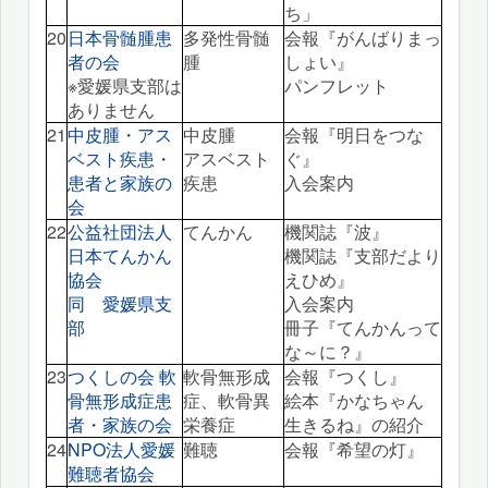
ち」
20
日本骨髄腫患
多発性骨髄
会報『がんばりまっ
者の会
腫
しょい』
※愛媛県支部は
パンフレット
ありません
21
中皮腫・アス
中皮腫
会報『明日をつな
ベスト疾患・
アスベスト
ぐ』
患者と家族の
疾患
入会案内
会
22
公益社団法人
てんかん
機関誌『波』
日本てんかん
機関誌『支部だより
協会
えひめ』
同 愛媛県支
入会案内
部
冊子『てんかんって
な～に？』
23
つくしの会 軟
軟骨無形成
会報『つくし』
骨無形成症患
症、軟骨異
絵本『かなちゃん
者・家族の会
栄養症
生きるね』の紹介
24
NPO法人愛媛
難聴
会報『希望の灯』
難聴者協会