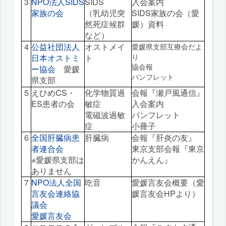
3
NPO法人SIDS
SIDS
入会案内
家族の会
（乳幼児突
SIDS家族の会（愛
然死症候群
媛）資料
など）
4
公益社団法人
オストメイ
愛媛県支部互療会だよ
り
日本オストミ
ト
協会報
ー協会
愛媛
パンフレット
県支部
5
えひめCS・
化学物質過
会報『瀬戸風通信』
ES患者の会
敏症
入会案内
電磁波過敏
パンフレット
症
小冊子
6
全国肝臓病患
肝臓病
会報『肝炎の友』
者連合会
東京支部会報『東京
※愛媛県支部は
かんえん』
ありません
7
NPO法人全国
吃音
愛媛言友会概要（愛
言友会連絡協
媛言友会HPより）
議会
愛媛言友会