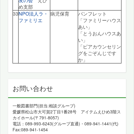
友の会
えひ
め支部
33
NPO法人ラ・
病児保育
パンフレット
ファミリエ
「ファミリーハウス
あい」
「とうおんハウスあ
い」
「ピアカウンセリン
グをごぞんじです
か」
お問い合わせ
一般図書部門(担当:相談グループ)
愛媛県松山市大可賀2丁目1番28号 アイテムえひめ3階ス
カイホール(〒791-8057)
電話：089-993-6243(グループ直通)・089-941-1441(代)
Fax:089-941-1454