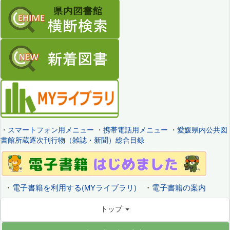
・
スマートフォン用メニュー
・
携帯電話用メニュー
・
愛媛県内公共図
書館所蔵逐次刊行物（雑誌・新聞）総合目録
・
電子書籍を利用する(MYライブラリ)
・
電子書籍の案内
トップ