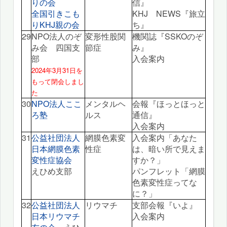
りの会
信』
全国引きこも
KHJ NEWS『旅立
りKHJ親の会
ち』
29
NPO法人のぞ
変形性股関
機関誌『SSKOのぞ
み会
四国支
節症
み』
部
入会案内
2024年3月31日を
もって閉会しまし
た
30
NPO法人ここ
メンタルヘ
会報『ほっとほっと
ろ塾
ルス
通信』
入会案内
31
公益社団法人
網膜色素変
入会案内「あなた
日本網膜色素
性症
は、暗い所で見えま
変性症協会
すか？」
えひめ支部
パンフレット「網膜
色素変性症ってな
に？」
32
公益社団法人
リウマチ
支部会報『いよ』
日本リウマチ
入会案内