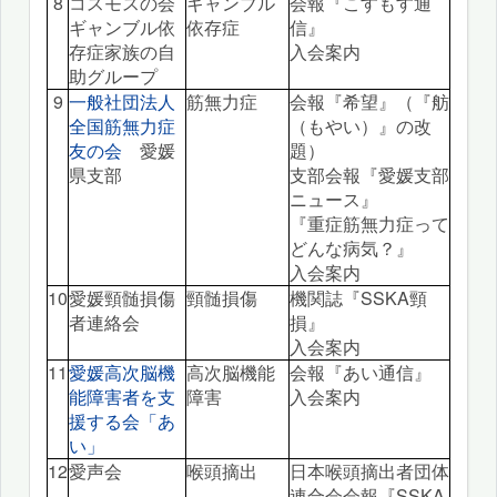
8
コスモスの会
ギャンブル
会報『こすもす通
ギャンブル依
依存症
信』
存症家族の自
入会案内
助グループ
9
一般社団法人
筋無力症
会報『希望』（『舫
全国筋無力症
（もやい）』の改
友の会
愛媛
題）
県支部
支部会報『愛媛支部
ニュース』
『重症筋無力症って
どんな病気？』
入会案内
10
愛媛頸髄損傷
頸髄損傷
機関誌『SSKA頸
者連絡会
損』
入会案内
11
愛媛高次脳機
高次脳機能
会報『あい通信』
能障害者を支
障害
入会案内
援する会「あ
い」
12
愛声会
喉頭摘出
日本喉頭摘出者団体
連合会会報『SSKA