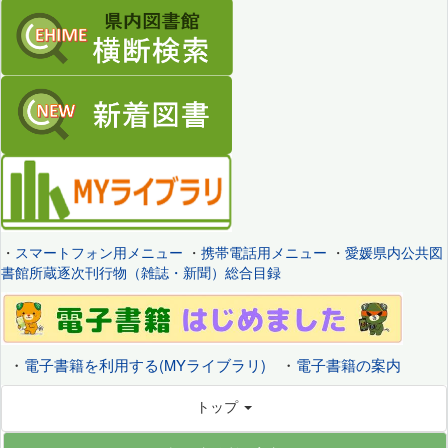
・
スマートフォン用メニュー
・
携帯電話用メニュー
・
愛媛県内公共図
書館所蔵逐次刊行物（雑誌・新聞）総合目録
・
電子書籍を利用する(MYライブラリ)
・
電子書籍の案内
トップ