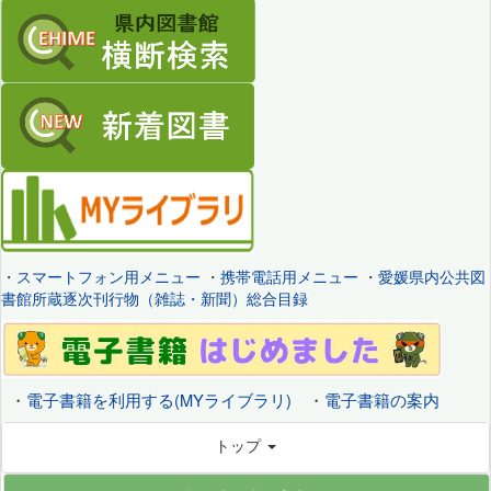
・
スマートフォン用メニュー
・
携帯電話用メニュー
・
愛媛県内公共図
書館所蔵逐次刊行物（雑誌・新聞）総合目録
・
電子書籍を利用する(MYライブラリ)
・
電子書籍の案内
トップ