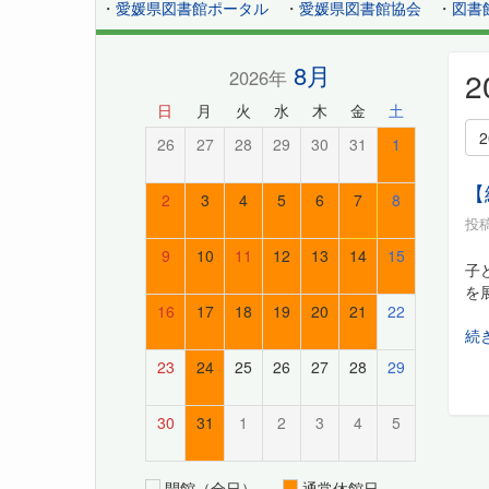
・
愛媛県図書館ポータル
・
愛媛県図書館協会
・
図書
8月
2026年
日
月
火
水
木
金
土
26
27
28
29
30
31
1
【
2
3
4
5
6
7
8
投稿
9
10
11
12
13
14
15
子
を
16
17
18
19
20
21
22
続
23
24
25
26
27
28
29
30
31
1
2
3
4
5
開館（全日）
通常休館日