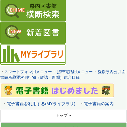
・
スマートフォン用メニュー
・
携帯電話用メニュー
・
愛媛県内公共図
書館所蔵逐次刊行物（雑誌・新聞）総合目録
・
電子書籍を利用する(MYライブラリ)
・
電子書籍の案内
トップ