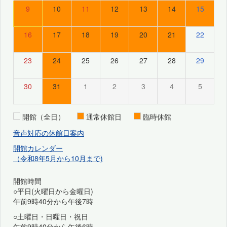
9
10
11
12
13
14
15
16
17
18
19
20
21
22
23
24
25
26
27
28
29
30
31
1
2
3
4
5
開館（全日）
通常休館日
臨時休館
音声対応の休館日案内
開館カレンダー
（令和8年5月から10月まで)
開館時間
○平日(火曜日から金曜日)
午前9時40分から午後7時
○土曜日・日曜日・祝日
午前9時40分から午後6時