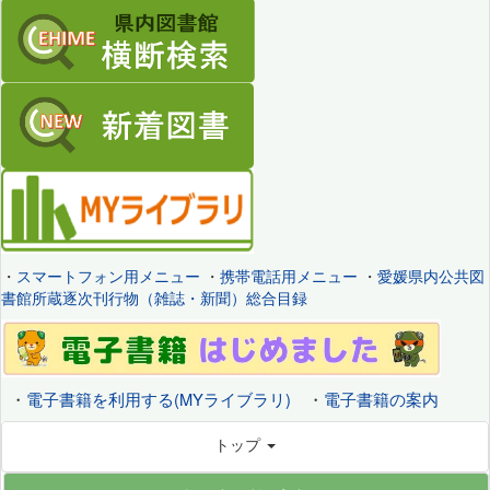
・
スマートフォン用メニュー
・
携帯電話用メニュー
・
愛媛県内公共図
書館所蔵逐次刊行物（雑誌・新聞）総合目録
・
電子書籍を利用する(MYライブラリ)
・
電子書籍の案内
トップ