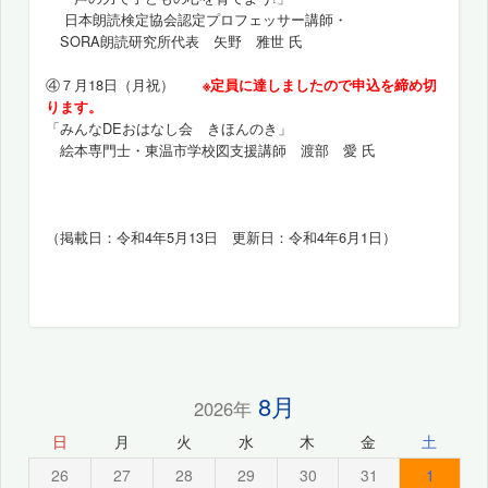
日本朗読検定協会認定プロフェッサー講師・
SORA朗読研究所代表 矢野 雅世 氏
④７月18日（月祝）
※定員に達しましたので申込を締め切
ります。
「みんなDEおはなし会 きほんのき」
絵本専門士・東温市学校図支援講師 渡部 愛 氏
（掲載日：令和4年5月13日 更新日：令和4年6月1日）
8月
2026年
日
月
火
水
木
金
土
26
27
28
29
30
31
1