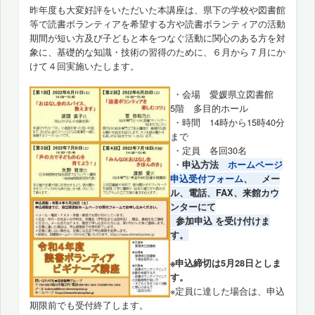
昨年度も大変好評をいただいた本
講座は、県下の学校や図書館
等で読書ボランティアを希望する方や読書ボランティアの活動
期間が短い方
及び子どもと本をつなぐ活動に関心のある方を対
象に、基礎的な知識・技術の習得のために、６月から７月にか
けて４回実施いたします。
・会場 愛媛県立図書館
5階 多目的ホール
・時間 14時から15時40分
まで
・定員 各回30名
・
申込方法
ホームページ
申込受付フォーム
、 メー
ル、電話、FAX、来館カウ
ンターにて
参加申込 を受け付けま
す。
※申込締切は5月28日としま
す。
※定員に達した場合は、申込
期限前でも受付終了します。