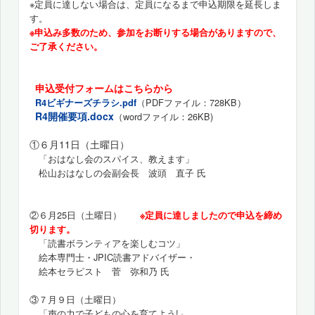
※定員に達しない場合は、定員になるまで申込期限を延長しま
す。
※申込み多数のため、参加をお断りする場合がありますので、
ご了承ください。
申込
受付フォームはこちらから
（PDFファイル：728KB）
R4ビギナーズチラシ.pdf
R4開催要項.docx
（wordファイル：26KB)
①６月11日（土曜日）
「おはなし会のスパイス
、教えます」
松山おはなしの会副会長 波頭 直子 氏
②６月25日（土曜日）
※定員に達しましたので申込を締め
切ります。
「読書ボランティアを楽しむコツ」
絵本専門士・JPIC読書アドバイザー・
絵本セラピスト 菅 弥和乃 氏
③７月９日（土曜日）
「声の力で子どもの心を育てよう!」