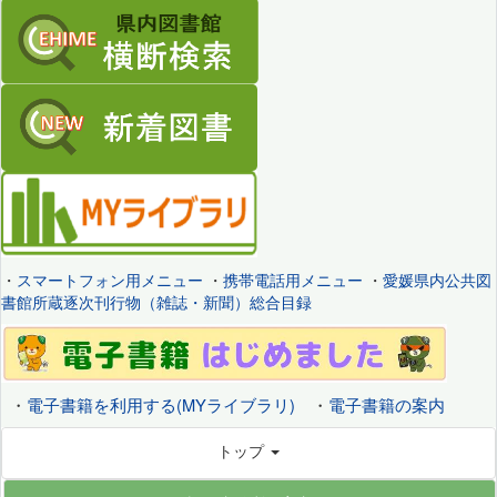
・
スマートフォン用メニュー
・
携帯電話用メニュー
・
愛媛県内公共図
書館所蔵逐次刊行物（雑誌・新聞）総合目録
・
電子書籍を利用する(MYライブラリ)
・
電子書籍の案内
トップ