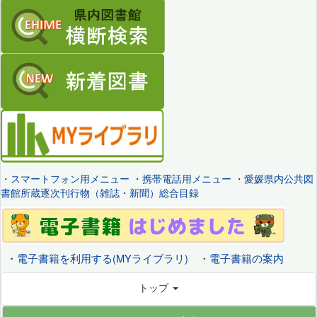
・
スマートフォン用メニュー
・
携帯電話用メニュー
・
愛媛県内公共図
書館所蔵逐次刊行物（雑誌・新聞）総合目録
・
電子書籍を利用する(MYライブラリ)
・
電子書籍の案内
トップ