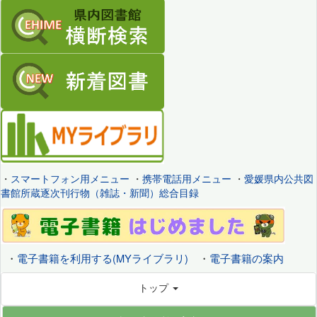
・
スマートフォン用メニュー
・
携帯電話用メニュー
・
愛媛県内公共図
書館所蔵逐次刊行物（雑誌・新聞）総合目録
・
電子書籍を利用する(MYライブラリ)
・
電子書籍の案内
トップ