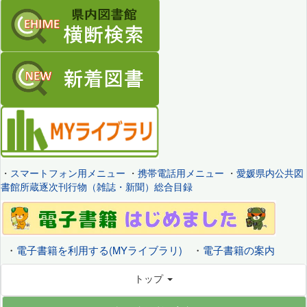
・
スマートフォン用メニュー
・
携帯電話用メニュー
・
愛媛県内公共図
書館所蔵逐次刊行物（雑誌・新聞）総合目録
・
電子書籍を利用する(MYライブラリ)
・
電子書籍の案内
トップ