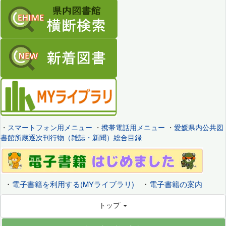
・
スマートフォン用メニュー
・
携帯電話用メニュー
・
愛媛県内公共図
書館所蔵逐次刊行物（雑誌・新聞）総合目録
・
電子書籍を利用する(MYライブラリ)
・
電子書籍の案内
トップ