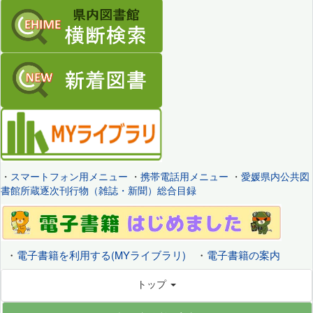
・
スマートフォン用メニュー
・
携帯電話用メニュー
・
愛媛県内公共図
書館所蔵逐次刊行物（雑誌・新聞）総合目録
・
電子書籍を利用する(MYライブラリ)
・
電子書籍の案内
トップ