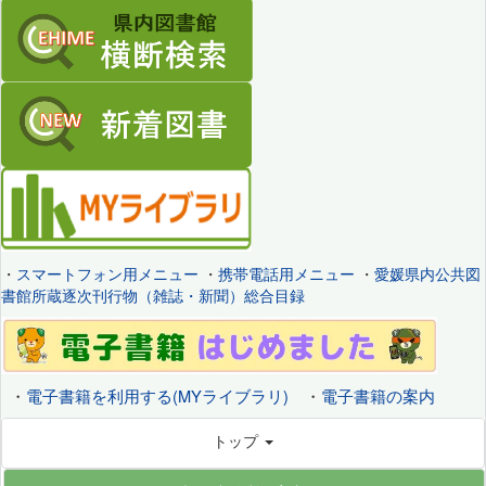
・
スマートフォン用メニュー
・
携帯電話用メニュー
・
愛媛県内公共図
書館所蔵逐次刊行物（雑誌・新聞）総合目録
・
電子書籍を利用する(MYライブラリ)
・
電子書籍の案内
トップ