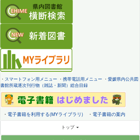
・
スマートフォン用メニュー
・
携帯電話用メニュー
・
愛媛県内公共図
書館所蔵逐次刊行物（雑誌・新聞）総合目録
・
電子書籍を利用する(MYライブラリ)
・
電子書籍の案内
トップ