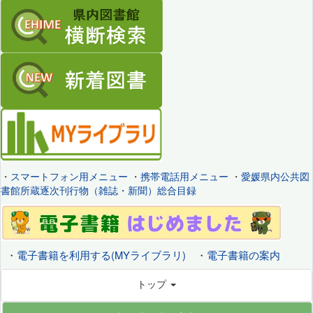
・
スマートフォン用メニュー
・
携帯電話用メニュー
・
愛媛県内公共図
書館所蔵逐次刊行物（雑誌・新聞）総合目録
・
電子書籍を利用する(MYライブラリ)
・
電子書籍の案内
トップ