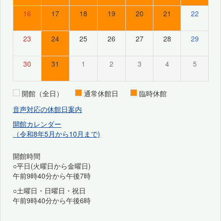
16
17
18
19
20
21
22
23
24
25
26
27
28
29
30
31
1
2
3
4
5
開館（全日）
通常休館日
臨時休館
音声対応の休館日案内
開館カレンダー
（令和8年5月から10月まで)
開館時間
○平日(火曜日から金曜日)
午前9時40分から午後7時
○土曜日・日曜日・祝日
午前9時40分から午後6時