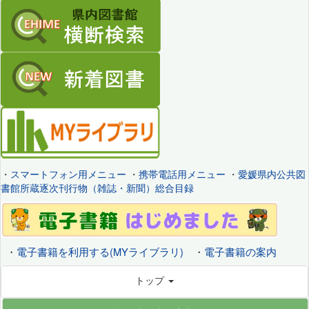
・
スマートフォン用メニュー
・
携帯電話用メニュー
・
愛媛県内公共図
書館所蔵逐次刊行物（雑誌・新聞）総合目録
・
電子書籍を利用する(MYライブラリ)
・
電子書籍の案内
トップ