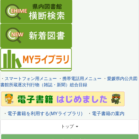
・
スマートフォン用メニュー
・
携帯電話用メニュー
・
愛媛県内公共図
書館所蔵逐次刊行物（雑誌・新聞）総合目録
・
電子書籍を利用する(MYライブラリ)
・
電子書籍の案内
トップ