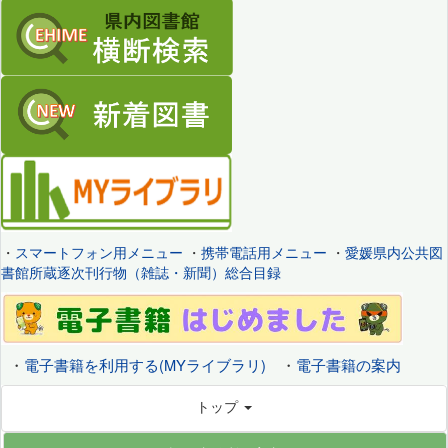
・
スマートフォン用メニュー
・
携帯電話用メニュー
・
愛媛県内公共図
書館所蔵逐次刊行物（雑誌・新聞）総合目録
・
電子書籍を利用する(MYライブラリ)
・
電子書籍の案内
トップ