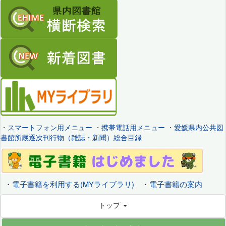
・
スマートフォン用メニュー
・
携帯電話用メニュー
・
愛媛県内公共図
書館所蔵逐次刊行物（雑誌・新聞）総合目録
・
電子書籍を利用する(MYライブラリ)
・
電子書籍の案内
トップ