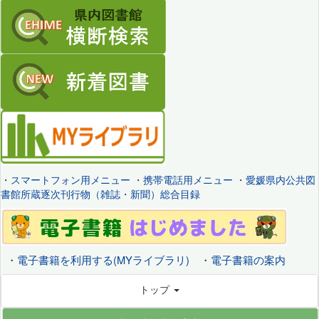
・
スマートフォン用メニュー
・
携帯電話用メニュー
・
愛媛県内公共図
書館所蔵逐次刊行物（雑誌・新聞）総合目録
・
電子書籍を利用する(MYライブラリ)
・
電子書籍の案内
トップ