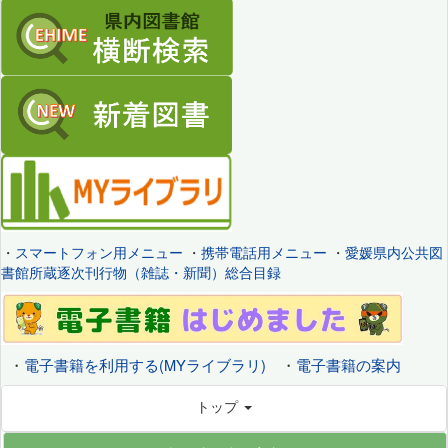
・
スマートフォン用メニュー
・
携帯電話用メニュー
・
愛媛県内公共図
書館所蔵逐次刊行物（雑誌・新聞）総合目録
・
電子書籍を利用する(MYライブラリ)
・
電子書籍の案内
トップ