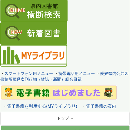
・
スマートフォン用メニュー
・
携帯電話用メニュー
・
愛媛県内公共図
書館所蔵逐次刊行物（雑誌・新聞）総合目録
・
電子書籍を利用する(MYライブラリ)
・
電子書籍の案内
トップ