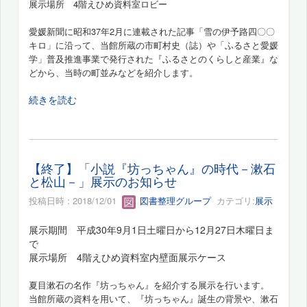
展示場所 4階えひめ資料室ロビー
愛媛新聞に昭和37年2月に連載された記事「雪の伊予路四〇〇
キロ」に沿って、当館所蔵の市町村史（誌）や「ふるさと愛媛
学」普及推進事業で発行された『ふるさとのくらしと産業』な
どから、当時の町並みなどを紹介します。
続きを読む
【終了】「小説『坊っちゃん』の時代－漱石
と松山－」展示のお知らせ
投稿日時 : 2018/12/01
図書整理グループ
カテゴリ:
展示
展示期間 平成30年9月1日土曜日から12月27日木曜日ま
で
展示場所 4階えひめ資料室内壁面展示ケース
夏目漱石の名作『坊っちゃん』を紹介する展示を行います。
当館所蔵の資料を用いて、『坊っちゃん』誕生の背景や、漱石