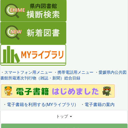
・
スマートフォン用メニュー
・
携帯電話用メニュー
・
愛媛県内公共図
書館所蔵逐次刊行物（雑誌・新聞）総合目録
・
電子書籍を利用する(MYライブラリ)
・
電子書籍の案内
トップ