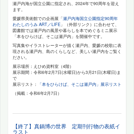
瀬戸内海が国立公園に指定され、2024年で90周年を迎え
ます。
愛媛県美術館での企画展「
瀬戸内海国立公園指定90周年
わたしのうみ ART／LIFE
」（外部リンク）に合わせて、
図書館では瀬戸内の風景や暮らしを本でめぐるミニ展示
「本をひらけば、そこは瀬戸内」を開催中です。
写真集やイラストレーターが描く瀬戸内、愛媛の校歌に表
現される瀬戸内、島のくらしなど、美しい瀬戸内をご覧く
ださい。
展示場所：えひめ資料室（4階）
展示期間：令和6年2月7日(水曜日)から3月21日(木曜日)ま
で
展示リスト：
「本をひらけば、そこは瀬戸内」展示リスト
（掲載：令和6年2月7日）
【終了】真鍋博の世界 定期刊行物の表紙イ
ラスト