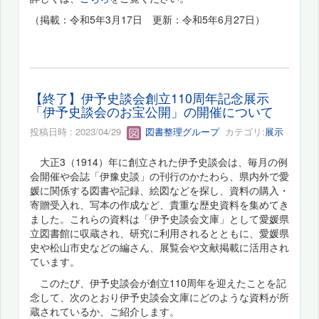
（掲載：令和5年3月17日 更新：令和5年6月27日）
【終了】伊予史談会創立110周年記念展示
「伊予史談会のお宝公開」の開催について
投稿日時 : 2023/04/29
図書整理グループ
カテゴリ:
展示
大正3（1914）年に創立された伊予史談会は、毎月の例
会開催や会誌「伊豫史談」の刊行のかたわら、県内外で愛
媛に関係する図書や記録、絵図などを探し、資料の購入・
寄贈受入れ、写本の作成など、貴重な歴史資料を集めてき
ました。これらの資料は「伊予史談会文庫」として愛媛県
立図書館に収蔵され、研究に利用されるとともに、愛媛県
史や松山市史などの編さん、展覧会や文献掲載に活用され
ています。
このたび、伊予史談会が創立110周年を迎えたことを記
念して、次のとおり伊予史談会文庫にどのような資料が所
蔵されているか、ご紹介します。