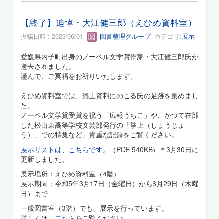
【終了】追悼・大江健三郎（えひめ資料室）
投稿日時 : 2023/06/01
図書整理グループ
カテゴリ:
展示
愛媛県内子町出身のノーベル文学賞作家・大江健三郎氏が
逝去されました。
謹んで、ご冥福をお祈りいたします。
えひめ資料室では、郷土資料にのこる氏の足跡を集めまし
た。
ノーベル文学賞受賞を祝う「広報うちこ」や、かつて在部
した松山東高等学校文芸部発行の「掌上（しょうじょ
う）」での特集など、貴重な記録をご覧ください。
展示リストは、こちらです。
（PDF:540KB）＊3月30日に
更新しました。
展示場所：えひめ資料室（4階）
展示期間：令和5年3月17日（金曜日）から6月29日（木曜
日）まで
一般図書室（3階）でも、展示を行っています。
詳しくは、
こちら
をご覧ください。