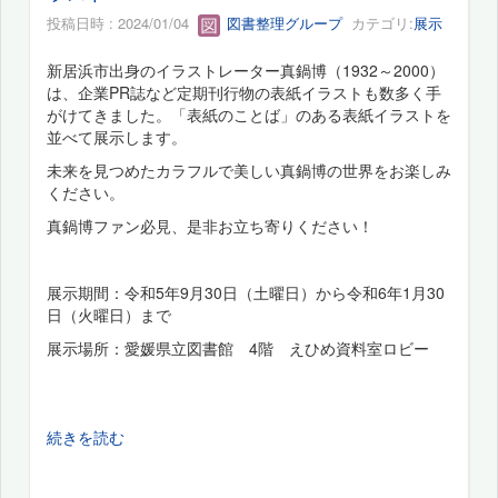
投稿日時 : 2024/01/04
図書整理グループ
カテゴリ:
展示
新居浜市出身のイラストレーター真鍋博（1932～2000）
は、企業PR誌など定期刊行物の表紙イラストも数多く手
がけてきました。「表紙のことば」のある表紙イラストを
並べて展示します。
未来を見つめたカラフルで美しい真鍋博の世界をお楽しみ
ください。
真鍋博ファン必見、是非お立ち寄りください！
展示期間：令和5年9月30日（土曜日）から令和6年1月30
日（火曜日）まで
展示場所：愛媛県立図書館 4階 えひめ資料室ロビー
続きを読む