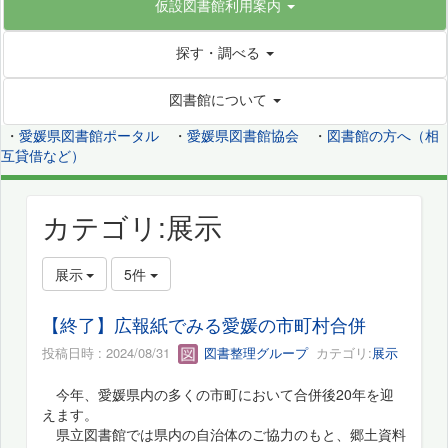
仮設図書館利用案内
探す・調べる
図書館について
・
愛媛県図書館ポータル
・
愛媛県図書館協会
・
図書館の方へ（相
互貸借など）
カテゴリ:展示
展示
5件
【終了】広報紙でみる愛媛の市町村合併
投稿日時 : 2024/08/31
図書整理グループ
カテゴリ:
展示
今年、愛媛県内の多くの市町において合併後20年を迎
えます。
県立図書館では県内の自治体のご協力のもと、郷土資料