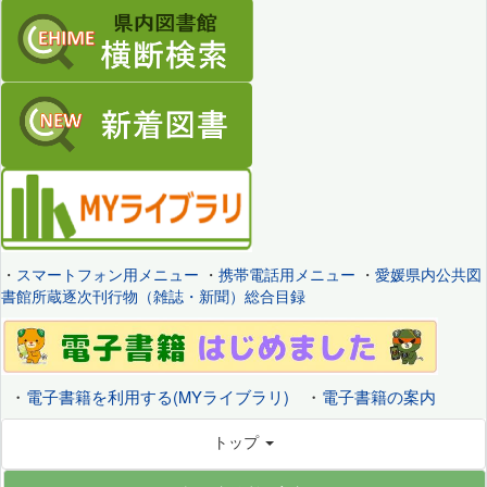
・
スマートフォン用メニュー
・
携帯電話用メニュー
・
愛媛県内公共図
書館所蔵逐次刊行物（雑誌・新聞）総合目録
・
電子書籍を利用する(MYライブラリ)
・
電子書籍の案内
トップ