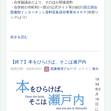
・合併協議会だより、そのほか関連資料
・合併前の市町村(一部)の公式サイト等の紹介(
国立国会
図書館インターネット資料収集保存事業ＷＡＲＰ(
外部リ
ンク)より)
続きを読む
【終了】本をひらけば、そこは瀬戸内
投稿日時 : 2024/03/01
図書整理グループ
カテゴリ:
展示
19
34
年3
月
16
日
に