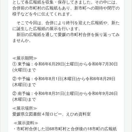
として各広報紙を収集・保存してきました。その中には、
合併前の市町村の広報紙もあり、新市町への期待や閉庁の
様子などを今に伝えてくれます。
そこで今回は、合併により終刊を迎えた広報紙や、新た
に誕生した広報紙の展示を行います。
新旧の広報紙を通して愛媛の市町村合併を振り返ってみ
ませんか。
≪展示期間≫
① 東予編：令和6年6月29日(土曜日)から令和6年7月30日
(火曜日)まで
② 中予編：令和6年8月1日(木曜日)から令和6年8月29日
(木曜日)まで
② 南予編：令和6年8月31日(土曜日)から令和6年9月26日
(木曜日)まで
≪展示場所≫
愛媛県立図書館４階ロビー、えひめ資料室
≪展示資料≫
・市町村合併した旧68市町村と合併後の18市町の広報紙