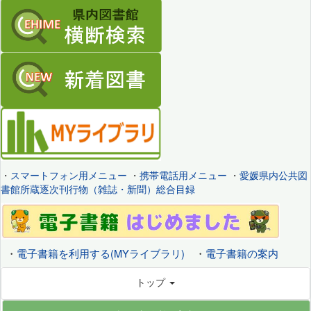
・
スマートフォン用メニュー
・
携帯電話用メニュー
・
愛媛県内公共図
書館所蔵逐次刊行物（雑誌・新聞）総合目録
・
電子書籍を利用する(MYライブラリ)
・
電子書籍の案内
トップ