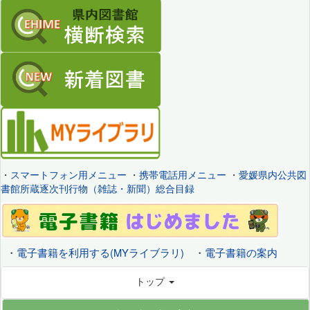
・
スマートフォン用メニュー
・
携帯電話用メニュー
・
愛媛県内公共図
書館所蔵逐次刊行物（雑誌・新聞）総合目録
・
電子書籍を利用する(MYライブラリ)
・
電子書籍の案内
トップ