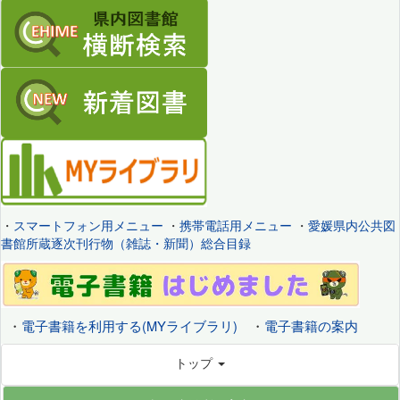
・
スマートフォン用メニュー
・
携帯電話用メニュー
・
愛媛県内公共図
書館所蔵逐次刊行物（雑誌・新聞）総合目録
・
電子書籍を利用する(MYライブラリ)
・
電子書籍の案内
トップ