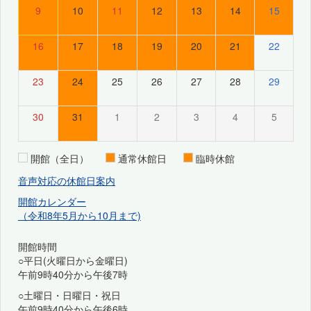
9
10
11
12
13
14
15
16
17
18
19
20
21
22
23
24
25
26
27
28
29
30
31
1
2
3
4
5
開館（全日）
通常休館日
臨時休館
音声対応の休館日案内
開館カレンダー
（令和8年5月から10月まで)
開館時間
○平日(火曜日から金曜日)
午前9時40分から午後7時
○土曜日・日曜日・祝日
午前9時40分から午後6時