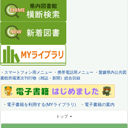
・
スマートフォン用メニュー
・
携帯電話用メニュー
・
愛媛県内公共図
書館所蔵逐次刊行物（雑誌・新聞）総合目録
・
電子書籍を利用する(MYライブラリ)
・
電子書籍の案内
トップ