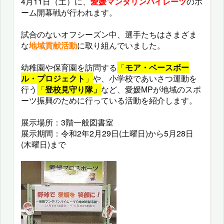
4月11日（土）に、
愛媛マンダリンパイレーツ
のホ
ーム開幕戦が行われます。
試合のないオフシーズン中、選手たちはさまざま
な
地域貢献活動
に取り組んでいました。
幼稚園や保育園を訪問する
「
モア・ベースボー
ル・プロジェクト
」
や、
小学校であいさつ運動を
行う
「
登校見守り隊」
など、
愛媛MPが地域のスポ
ーツ振興のために行っている活動を紹介します。
展
示
場所：3階一般図書室
展示期間：令和2年2月29日(土曜日)から5月28日
(木曜日)まで