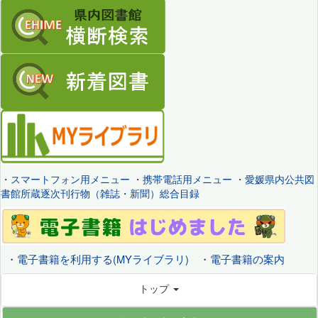
・
スマートフォン用メニュー
・
携帯電話用メニュー
・
愛媛県内公共図
書館所蔵逐次刊行物（雑誌・新聞）総合目録
・
電子書籍を利用する(MYライブラリ)
・
電子書籍の案内
トップ