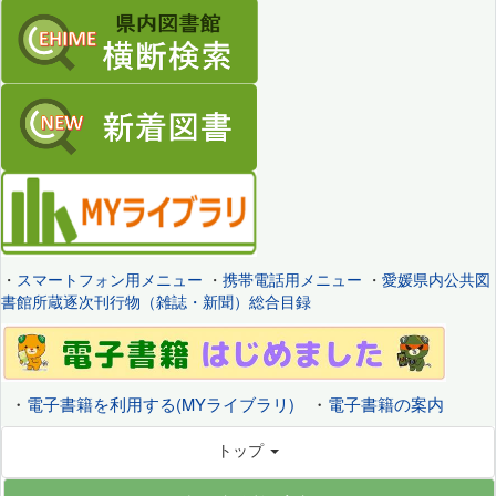
・
スマートフォン用メニュー
・
携帯電話用メニュー
・
愛媛県内公共図
書館所蔵逐次刊行物（雑誌・新聞）総合目録
・
電子書籍を利用する(MYライブラリ)
・
電子書籍の案内
トップ