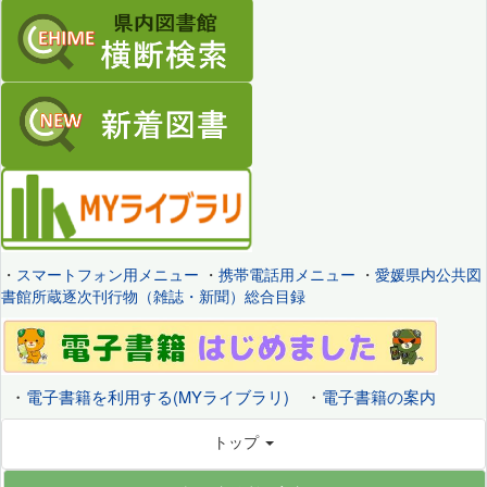
・
スマートフォン用メニュー
・
携帯電話用メニュー
・
愛媛県内公共図
書館所蔵逐次刊行物（雑誌・新聞）総合目録
・
電子書籍を利用する(MYライブラリ)
・
電子書籍の案内
トップ