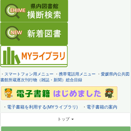
・
スマートフォン用メニュー
・
携帯電話用メニュー
・
愛媛県内公共図
書館所蔵逐次刊行物（雑誌・新聞）総合目録
・
電子書籍を利用する(MYライブラリ)
・
電子書籍の案内
トップ