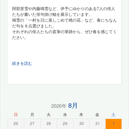
阿部里雪や内藤鳴雪など、伊予にゆかりのある7人の俳人
たちが書いた俳句掛け軸を展示しています。
鳴雪の「一村を日に蒸しこめて桃の花」など、春にちなん
だ句を８点選びました。
それぞれの俳人たちの直筆の筆跡から、ぜひ春を感じてく
ださい。
続きを読む
8月
2026年
日
月
火
水
木
金
土
26
27
28
29
30
31
1