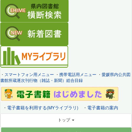
・
スマートフォン用メニュー
・
携帯電話用メニュー
・
愛媛県内公共図
書館所蔵逐次刊行物（雑誌・新聞）総合目録
・
電子書籍を利用する(MYライブラリ)
・
電子書籍の案内
トップ