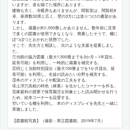
いますが、道を隔てた場所にあります。
建物も古く、冷暖房もありませんが、閲覧室は、閲覧机8
卓、座席数32席と広く、壁の3方には造りつけの書架があ
ります。
しかし、蔵書が約1,500冊しかありません。数年前に災害
で多くの図書が使用できなくなり、廃棄したそうで、棚に
ぽつぽつとおかれた状態でした。
そこで、先生方と相談し、次のような支援を提案しまし
た。
①当館の協力図書（最大1,500冊までを3か月～1年貸出、
延長可能）を利用し、一時的に蔵書を補完する。
②同じく当館特別貸出（最大100冊までを1か月貸出、延
長可能）を利用し、生徒の読みたい分野を補充する。
③本のディスプレイや配架の工夫をする。
④上浮穴高校の特色（林業）を生かしたコーナーを作る。
⑤家庭科の授業で保育園児を対象とした読み聞かせを行う
ため、絵本コーナーを設置する。
空いている棚を利用し、本のディスプレイを先生と一緒に
実施しました。
【図書館写真】（撮影：県立図書館、2019年7月）