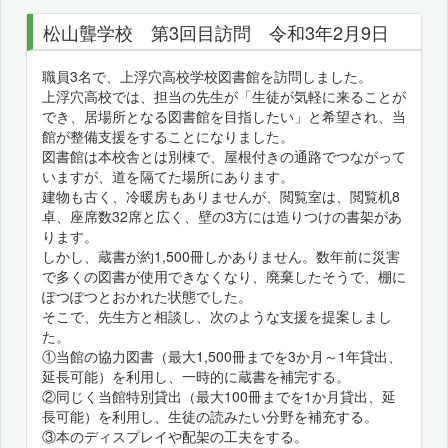
松山聾学校 第3回目訪問 令和3年2月9日
職員3名で、上浮穴高校学校図書館を訪問しました。
上浮穴高校では、担当の先生が「生徒が気軽に来ることが
でき、居場所となる図書館を目指したい」と希望され、当
館が整備支援をすることになりました。
図書館は本校舎とは別棟で、屋根付きの通路でつながって
いますが、道を隔てた場所にあります。
建物も古く、冷暖房もありませんが、閲覧室は、閲覧机8
卓、座席数32席と広く、壁の3方には造りつけの書架があ
ります。
しかし、蔵書が約1,500冊しかありません。数年前に災害
で多くの図書が使用できなくなり、廃棄したそうで、棚に
ぽつぽつとおかれた状態でした。
そこで、先生方と相談し、次のような支援を提案しまし
た。
①当館の協力図書（最大1,500冊までを3か月～1年貸出、
延長可能）を利用し、一時的に蔵書を補完する。
②同じく当館特別貸出（最大100冊までを1か月貸出、延
長可能）を利用し、生徒の読みたい分野を補充する。
③本のディスプレイや配架の工夫をする。