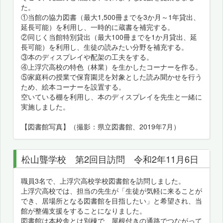
た。
①当館の協力図書（最大1,500冊までを3か月～1年貸出、
延長可能）を利用し、一時的に蔵書を補完する。
②同じく当館特別貸出（最大100冊までを1か月貸出、延
長可能）を利用し、生徒の読みたい分野を補充する。
③本のディスプレイや配架の工夫をする。
④上浮穴高校の特色（林業）を生かしたコーナーを作る。
⑤家庭科の授業で保育園児を対象とした読み聞かせを行う
ため、絵本コーナーを設置する。
空いている棚を利用し、本のディスプレイを先生と一緒に
実施しました。
【図書館写真】（撮影：県立図書館、2019年7月）
松山聾学校 第2回目訪問 令和2年11月6日
職員3名で、上浮穴高校学校図書館を訪問しました。
上浮穴高校では、担当の先生が「生徒が気軽に来ることが
でき、居場所となる図書館を目指したい」と希望され、当
館が整備支援をすることになりました。
図書館は本校舎とは別棟で、屋根付きの通路でつながって