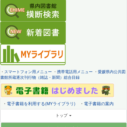
・
スマートフォン用メニュー
・
携帯電話用メニュー
・
愛媛県内公共図
書館所蔵逐次刊行物（雑誌・新聞）総合目録
・
電子書籍を利用する(MYライブラリ)
・
電子書籍の案内
トップ