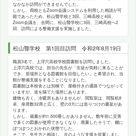
なかなか訪問ができませんでした。
しかし、両校ともZoom会議システムを利用した相談が可
能であったため、松山聾学校と3回、三崎高校と4回、
Zoom会議を、合間に、松山聾学校に3回、三崎高校へ2
回、訪問による整備支援を実施しました。
松山聾学校 第1回目訪問 令和2年8月19日
職員3名で、上浮穴高校学校図書館を訪問しました。
上浮穴高校では、担当の先生が「生徒が気軽に来ることが
でき、居場所となる図書館を目指したい」と希望され、当
館が整備支援をすることになりました。
図書館は本校舎とは別棟で、屋根付きの通路でつながって
いますが、道を隔てた場所にあります。
建物も古く、冷暖房もありませんが、閲覧室は、閲覧机8
卓、座席数32席と広く、壁の3方には造りつけの書架があ
ります。
しかし、蔵書が約1,500冊しかありません。数年前に災害
で多くの図書が使用できなくなり、廃棄したそうで、棚に
ぽつぽつとおかれた状態でした。
そこで、先生方と相談し、次のような支援を提案しまし